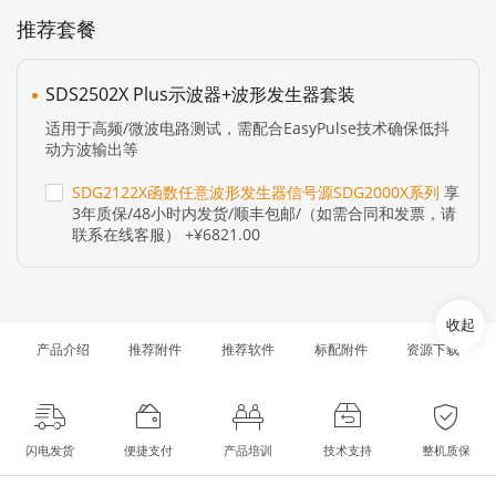
推荐套餐
SDS2502X Plus示波器+波形发生器套装
适用于高频/微波电路测试，需配合EasyPulse技术确保低抖
动方波输出等
SDG2122X函数任意波形发生器信号源SDG2000X系列
享
3年质保/48小时内发货/顺丰包邮/（如需合同和发票，请
联系在线客服） +¥6821.00
收起
产品介绍
推荐附件
推荐软件
标配附件
资源下载
闪电发货
便捷支付
产品培训
技术支持
整机质保