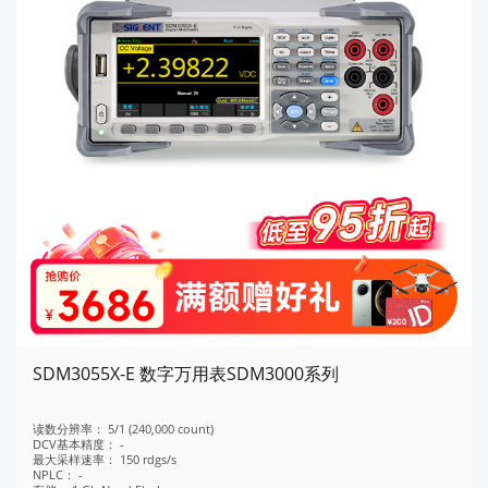
SDM3055X-E 数字万用表SDM3000系列
读数分辨率：
5/1 (240,000 count)
DCV基本精度：
-
最大采样速率：
150 rdgs/s
NPLC：
-