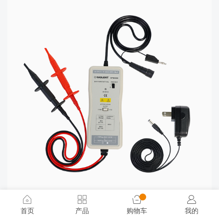
DPB4080 高压差分探头
首页
产品
购物车
我的