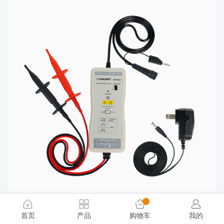
DPB4080 高压差分探头
首页
产品
购物车
我的