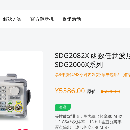
解决方案
官方翻新机
促销活动
SDG2082X 函数任意
SDG2000X系列
享3年质保/48小时内发货/顺丰包邮/（
¥5586.00
原价：
¥5880.00
有货
等性能双通道，最大输出频率80 MHz
1.2 GSa/s采样率，16 bit 垂直分辨率
逐点输出，波形长度8~8 Mpts