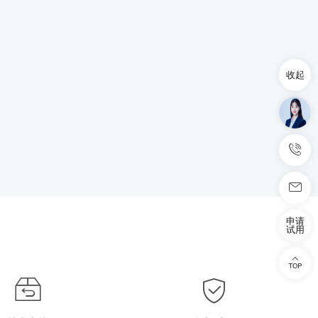
收起
申请
试用