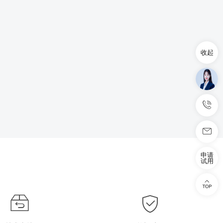
收起
申请
试用