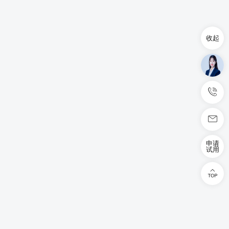
收起
申请
试用