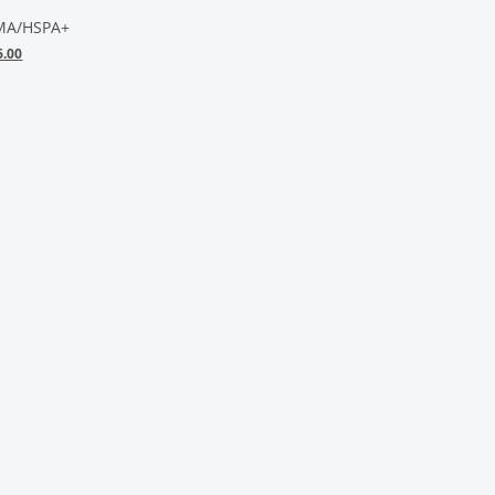
MA/HSPA+
当
6.00
前
价
0.00。
格
为：
¥52136.00。