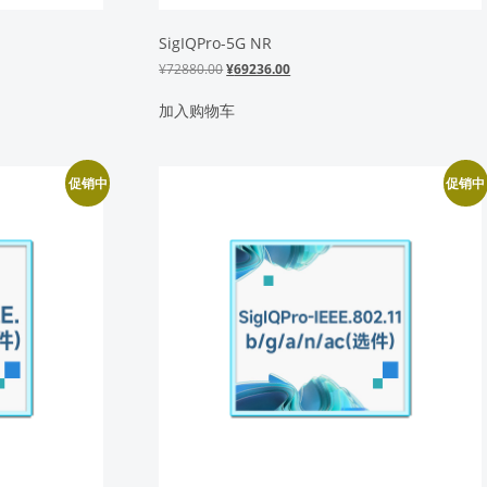
SigIQPro-5G NR
原
当
¥
72880.00
¥
69236.00
价
前
为：
价
加入购物车
¥72880.00。
格
为：
¥69236.00。
促销中
促销中