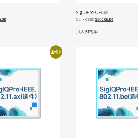
SigIQPro-OFDM
当
原
当
6.00
¥
52880.00
¥
50236.00
前
价
前
价
为：
价
加入购物车
0.00。
格
¥52880.00。
格
为：
为：
¥50236.00。
¥50236.00。
促销中