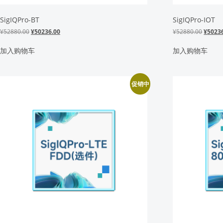
SigIQPro-BT
SigIQPro-IOT
原
当
原
¥
52880.00
¥
50236.00
¥
52880.00
¥
5023
价
前
价
为：
价
为：
加入购物车
加入购物车
¥52880.00。
格
¥5288
为：
¥50236.00。
促销中