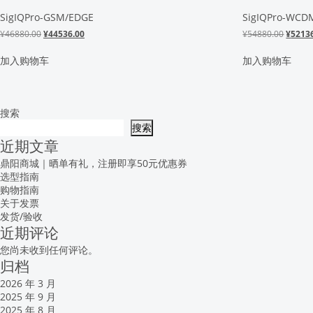
SigIQPro-GSM/EDGE
SigIQPro-WCD
原
当
原
¥
46880.00
¥
44536.00
¥
54880.00
¥
5213
价
前
价
为：
价
为：
加入购物车
加入购物车
¥46880.00。
格
¥5488
为：
¥44536.00。
搜索
搜索
近期文章
鼎阳商城｜晒单有礼，注册即享50元优惠券
选型指南
购物指南
关于发票
发货/验收
近期评论
您尚未收到任何评论。
归档
2026 年 3 月
2025 年 9 月
2025 年 8 月