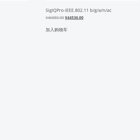
SigIQPro-IEEE.802.11 b/g/a/n/ac
原
当
¥
46880.00
¥
44536.00
价
前
为：
价
加入购物车
¥46880.00。
格
为：
¥44536.00。