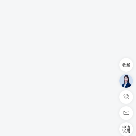
收起
申请
试用