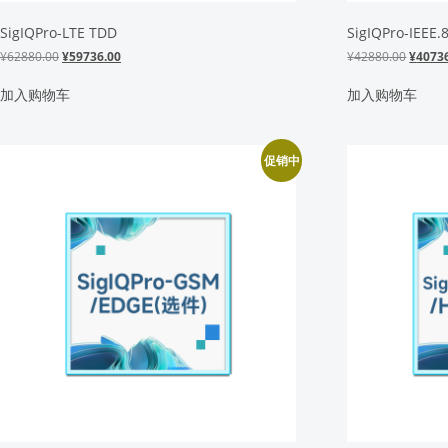
SigIQPro-LTE TDD
SigIQPro-IEEE.
原
当
原
¥
62880.00
¥
59736.00
¥
42880.00
¥
4073
价
前
价
为：
价
为：
加入购物车
加入购物车
¥62880.00。
格
¥4288
为：
¥59736.00。
促销中