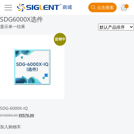
点击搜索
SDG6000X选件
显示单一结果
促销中
SDG-6000X-IQ
原
当
¥
10080.00
¥
9576.00
价
前
为：
价
加入购物车
¥10080.00。
格